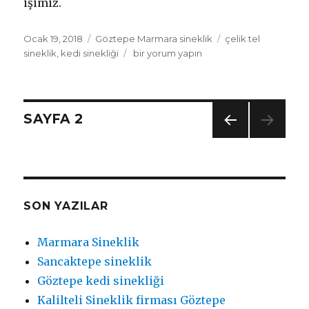
işimiz.
Yayın
Ocak 19, 2018
Kategoriler
Göztepe Marmara sineklik
Etiketler
çelik tel
tarihi
sineklik
,
kedi sinekliği
Kedi
bir yorum yapın
sinekliği
için
Yazı
SAYFA
2
ÖNC
dolaşımı
EKI
SAYF
A
SON YAZILAR
Marmara Sineklik
Sancaktepe sineklik
Göztepe kedi sinekliği
Kalilteli Sineklik firması Göztepe