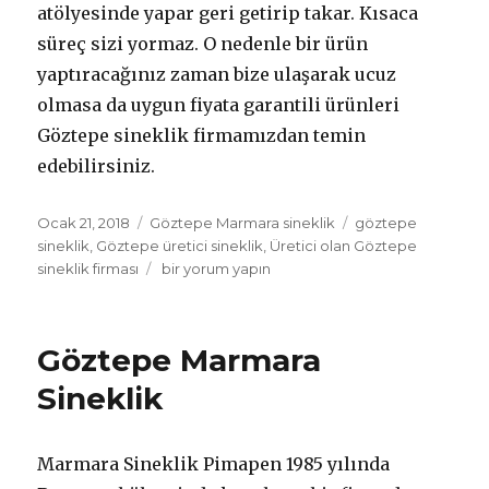
atölyesinde yapar geri getirip takar. Kısaca
süreç sizi yormaz. O nedenle bir ürün
yaptıracağınız zaman bize ulaşarak ucuz
olmasa da uygun fiyata garantili ürünleri
Göztepe sineklik firmamızdan temin
edebilirsiniz.
Yayın
Ocak 21, 2018
Kategoriler
Göztepe Marmara sineklik
Etiketler
göztepe
tarihi
sineklik
,
Göztepe üretici sineklik
,
Üretici olan Göztepe
sineklik firması
Göztepe
bir yorum yapın
sineklik
üretici
sineklik
Göztepe Marmara
firması
için
Sineklik
Marmara Sineklik Pimapen 1985 yılında