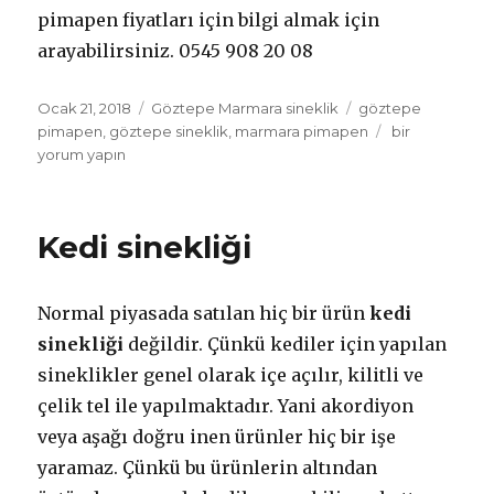
pimapen fiyatları için bilgi almak için
arayabilirsiniz. 0545 908 20 08
Yayın
Ocak 21, 2018
Kategoriler
Göztepe Marmara sineklik
Etiketler
göztepe
tarihi
pimapen
,
göztepe sineklik
,
marmara pimapen
Göztepe
bir
yorum yapın
Marmara
Sineklik
için
Kedi sinekliği
Normal piyasada satılan hiç bir ürün
kedi
sinekliği
değildir. Çünkü kediler için yapılan
sineklikler genel olarak içe açılır, kilitli ve
çelik tel ile yapılmaktadır. Yani akordiyon
veya aşağı doğru inen ürünler hiç bir işe
yaramaz. Çünkü bu ürünlerin altından