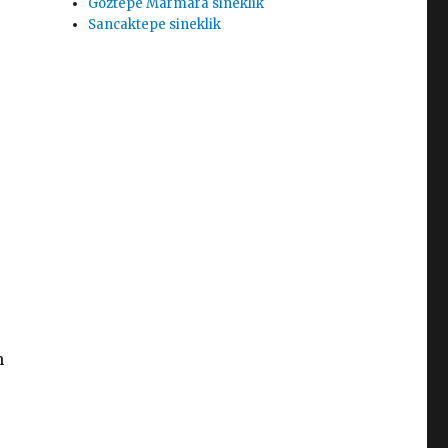
Göztepe Marmara sineklik
Sancaktepe sineklik
n
.