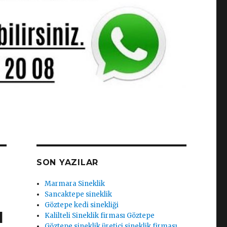
SON YAZILAR
Marmara Sineklik
Sancaktepe sineklik
Göztepe kedi sinekliği
ı
Kalilteli Sineklik firması Göztepe
Göztepe sineklik üretici sineklik firması