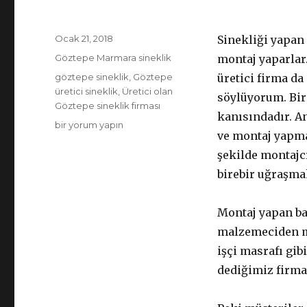
Yayın
Ocak 21, 2018
Sinekliği yapan 
tarihi
Kategoriler
Göztepe Marmara sineklik
montaj yaparlar
Etiketler
göztepe sineklik
,
Göztepe
üretici firma da
üretici sineklik
,
Üretici olan
söylüyorum. Bir
Göztepe sineklik firması
kanısındadır. 
Göztepe
bir yorum yapın
ve montaj yapma
sineklik
üretici
şekilde montajcı
sineklik
birebir uğraşmak
firması
için
Montaj yapan ba
malzemeciden ma
işçi masrafı gib
dediğimiz firmal