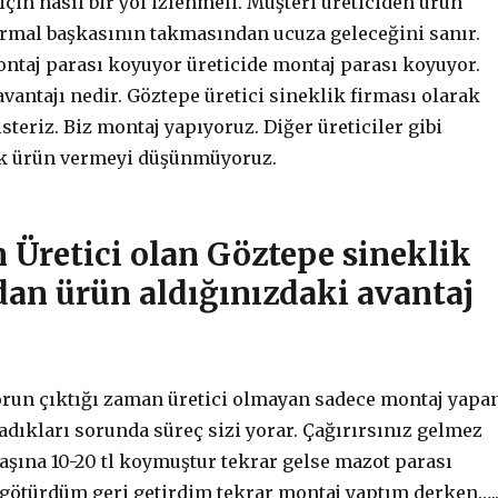
için nasıl bir yol izlenmeli. Müşteri üreticiden ürün
rmal başkasının takmasından ucuza geleceğini sanır.
ntaj parası koyuyor üreticide montaj parası koyuyor.
avantajı nedir. Göztepe üretici sineklik firması olarak
steriz. Biz montaj yapıyoruz. Diğer üreticiler gibi
ak ürün vermeyi düşünmüyoruz.
n Üretici olan Göztepe sineklik
dan ürün aldığınızdaki avantaj
orun çıktığı zaman üretici olmayan sadece montaj yapa
şadıkları sorunda süreç sizi yorar. Çağırırsınız gelmez
aşına 10-20 tl koymuştur tekrar gelse mazot parası
e götürdüm geri getirdim tekrar montaj yaptım derken….