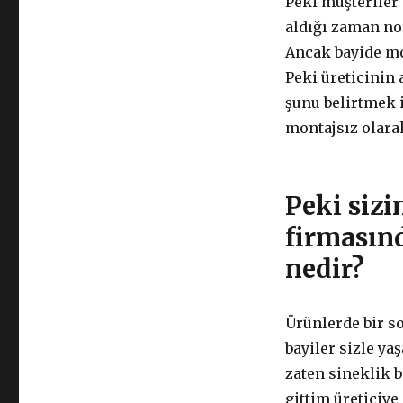
Peki müşteriler 
aldığı zaman no
Ancak bayide mo
Peki üreticinin 
şunu belirtmek i
montajsız olar
Peki sizi
firmasın
nedir?
Ürünlerde bir s
bayiler sizle ya
zaten sineklik b
gittim üreticiy