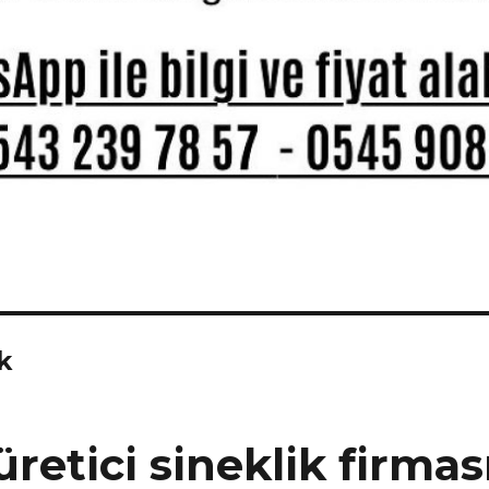
k
retici sineklik firmas